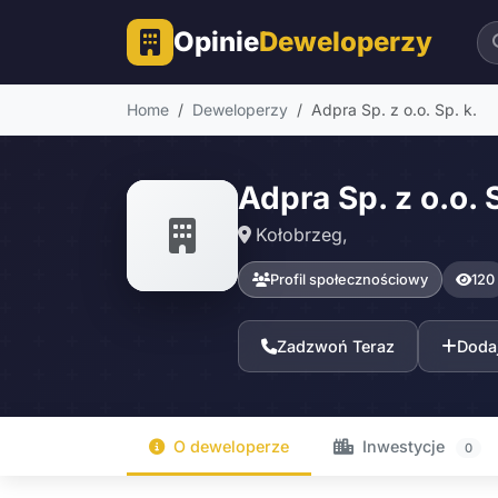
Opinie
Deweloperzy
Home
Deweloperzy
Adpra Sp. z o.o. Sp. k.
Adpra Sp. z o.o. S
Kołobrzeg,
Profil społecznościowy
120
Zadzwoń Teraz
Dodaj
O deweloperze
Inwestycje
0