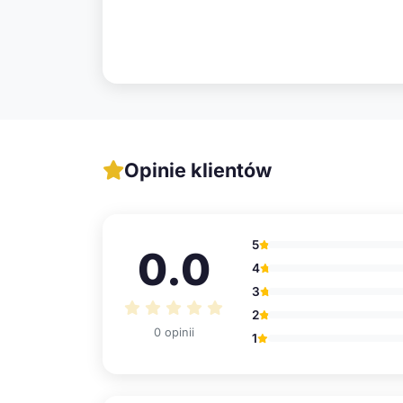
Opinie klientów
5
0.0
4
3
2
0 opinii
1