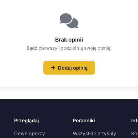
Brak opinii
Bądź pierwszy i podziel się swoją opinią!
Dodaj opinię
Przeglądaj
Poradniki
In
Deweloperzy
Wszystkie artykuły
Ko