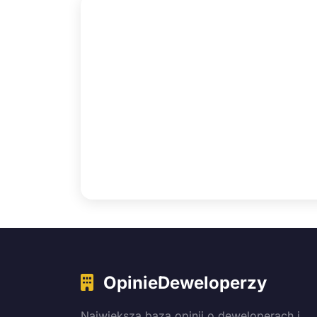
OpinieDeweloperzy
Największa baza opinii o deweloperach i