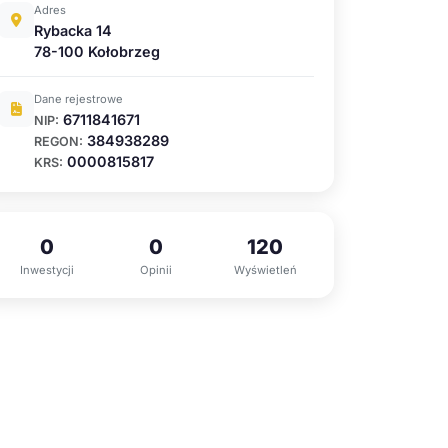
Adres
Rybacka 14
78-100 Kołobrzeg
Dane rejestrowe
6711841671
NIP:
384938289
REGON:
0000815817
KRS:
0
0
120
Inwestycji
Opinii
Wyświetleń