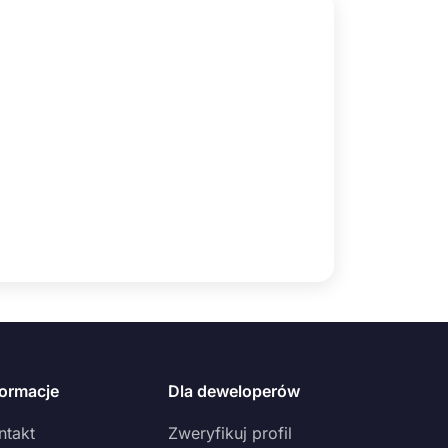
formacje
Dla deweloperów
ntakt
Zweryfikuj profil