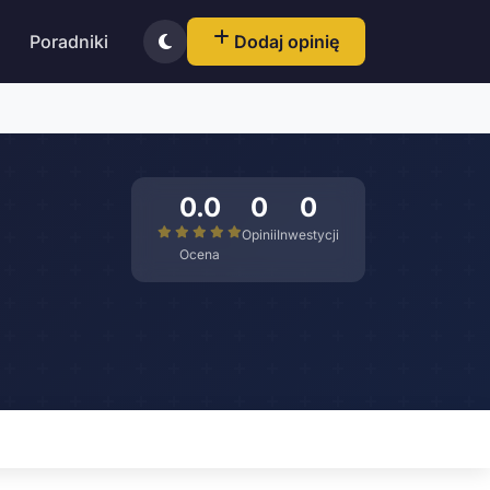
Poradniki
Dodaj opinię
0.0
0
0
Opinii
Inwestycji
Ocena