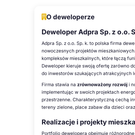
O deweloperze
Deweloper Adpra Sp. z o.o. S
Adpra Sp. z o.o. Sp. k. to polska firma dew
nowoczesnych projektów mieszkaniowych. 
kompleksów mieszkalnych, które łączą fu
Deweloper kieruje swoją ofertę zarówno do
do inwestorów szukających atrakcyjnych l
Firma stawia na
zrównoważony rozwój
i n
implementując w swoich projektach energo
przestrzenne. Charakterystyczną cechą in
tereny zielone, place zabaw dla dzieci or
Realizacje i projekty miesz
Portfolio dewelopera obejmuje różnorodne