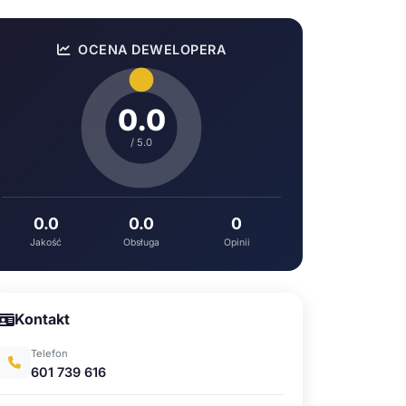
OCENA DEWELOPERA
0.0
/ 5.0
0.0
0.0
0
Jakość
Obsługa
Opinii
Kontakt
Telefon
601 739 616