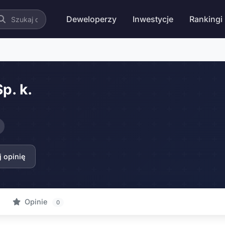
Deweloperzy
Inwestycje
Rankingi
p. k.
 opinię
Opinie
0