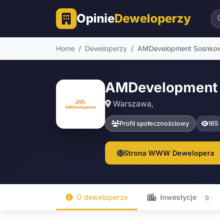
Opinie
Deweloperzy
Home
Deweloperzy
AMDevelopment Sosnkows
AMDevelopment S
Warszawa,
Profil społecznościowy
165
Strona WWW Dewelopera
O deweloperze
Inwestycje
0