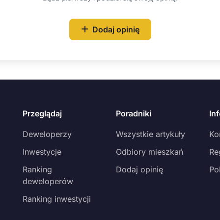
Dodaj opinię
Przeglądaj
Poradniki
In
Deweloperzy
Wszystkie artykuły
Ko
Inwestycje
Odbiory mieszkań
Re
Ranking
Dodaj opinię
Po
deweloperów
Ranking inwestycji