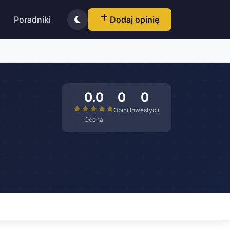
Poradniki
Dodaj opinię
0.0
0
0
Opinii
Inwestycji
Ocena