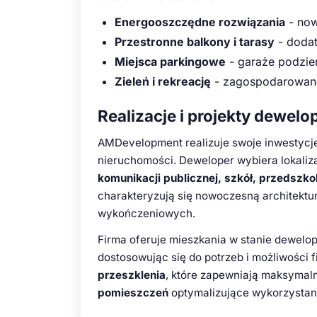
Energooszczędne rozwiązania
- now
Przestronne balkony i tarasy
- dodat
Miejsca parkingowe
- garaże podzie
Zieleń i rekreację
- zagospodarowane
Realizacje i projekty dewelo
AMDevelopment realizuje swoje inwestycje
nieruchomości. Deweloper wybiera lokali
komunikacji publicznej, szkół, przedszk
charakteryzują się nowoczesną architektu
wykończeniowych.
Firma oferuje mieszkania w stanie dewelo
dostosowując się do potrzeb i możliwości
przeszklenia
, które zapewniają maksymaln
pomieszczeń
optymalizujące wykorzystani