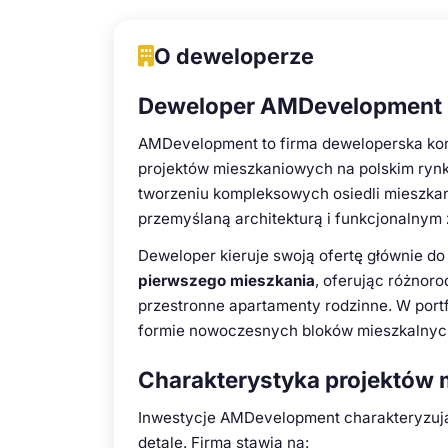
O deweloperze
Deweloper AMDevelopment -
AMDevelopment to firma deweloperska kon
projektów mieszkaniowych na polskim rynku
tworzeniu kompleksowych osiedli mieszka
przemyślaną architekturą i funkcjonalnym
Deweloper kieruje swoją ofertę głównie d
pierwszego mieszkania
, oferując różnor
przestronne apartamenty rodzinne. W portf
formie nowoczesnych bloków mieszkalnych
Charakterystyka projektów
Inwestycje AMDevelopment charakteryzują
detale. Firma stawia na: