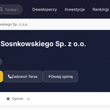
Deweloperzy
Inwestycje
Rankingi
kiego Sp. z o.o.
osnkowskiego Sp. z o.o.
Zadzwoń Teraz
Dodaj opinię
Opinie
0