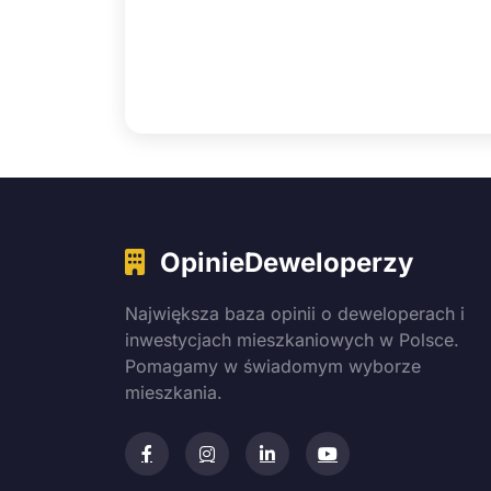
OpinieDeweloperzy
Największa baza opinii o deweloperach i
inwestycjach mieszkaniowych w Polsce.
Pomagamy w świadomym wyborze
mieszkania.