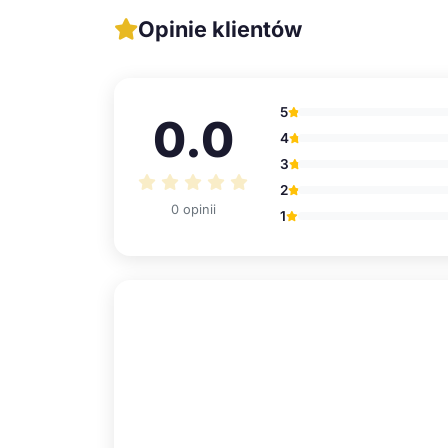
Opinie klientów
5
0.0
4
3
2
0 opinii
1