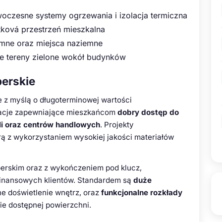
oczesne systemy ogrzewania i izolacja termiczna
ková przestrzeń mieszkalna
mne oraz miejsca naziemne
 tereny zielone wokół budynków
perskie
 z myślą o długoterminowej wartości
zacje zapewniające mieszkańcom
dobry dostęp do
oli oraz centrów handlowych
. Projekty
rą z wykorzystaniem wysokiej jakości materiałów
perskim oraz z wykończeniem pod klucz,
 finansowych klientów. Standardem są
duże
e doświetlenie wnętrz, oraz
funkcjonalne rozkłady
e dostępnej powierzchni.