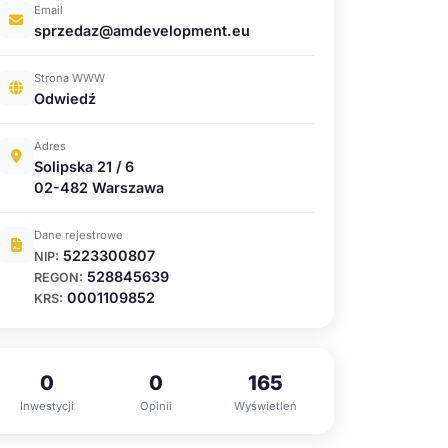
Email
sprzedaz@amdevelopment.eu
Strona WWW
Odwiedź
Adres
Solipska 21 / 6
02-482 Warszawa
Dane rejestrowe
5223300807
NIP:
528845639
REGON:
0001109852
KRS:
0
0
165
Inwestycji
Opinii
Wyświetleń