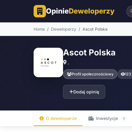
Opinie
Deweloperzy
Home
Deweloperzy
Ascot Polska
Ascot Polska
,
Profil społecznościowy
123
Dodaj opinię
O deweloperze
Inwestycje
1