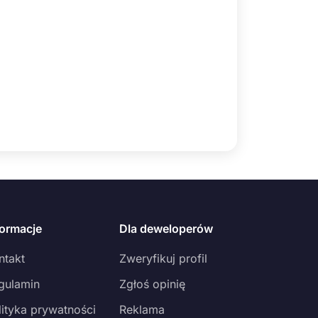
formacje
Dla deweloperów
ntakt
Zweryfikuj profil
gulamin
Zgłoś opinię
lityka prywatności
Reklama