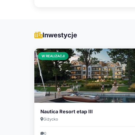
Inwestycje
W REALIZACJI
Nautica Resort etap III
Giżycko
0