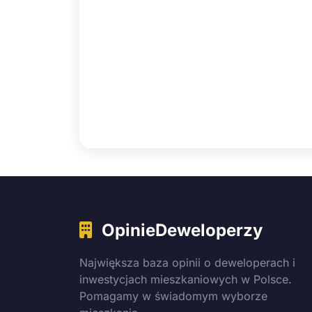
OpinieDeweloperzy
Największa baza opinii o deweloperach i
inwestycjach mieszkaniowych w Polsce.
Pomagamy w świadomym wyborze