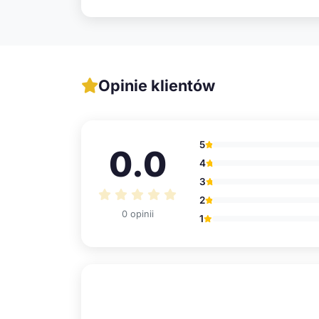
Opinie klientów
5
0.0
4
3
2
0 opinii
1