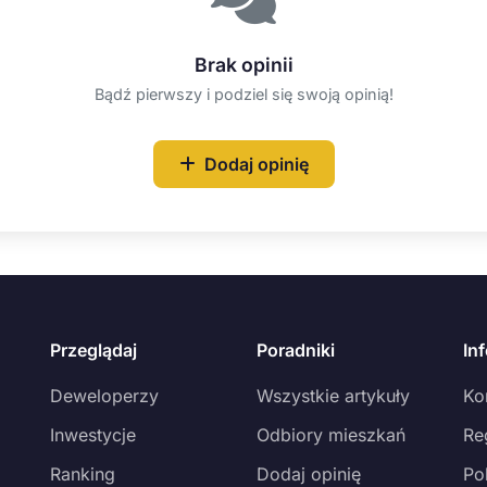
Brak opinii
Bądź pierwszy i podziel się swoją opinią!
Dodaj opinię
Przeglądaj
Poradniki
In
Deweloperzy
Wszystkie artykuły
Ko
Inwestycje
Odbiory mieszkań
Re
Ranking
Dodaj opinię
Po