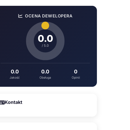
OCENA DEWELOPERA
0.0
/ 5.0
0.0
0.0
0
Jakość
Obsługa
Opinii
Kontakt