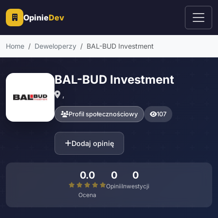
Opinie
Dev
Home
Deweloperzy
BAL-BUD Investment
BAL-BUD Investment
,
Profil społecznościowy
107
Dodaj opinię
0.0
0
0
Opinii
Inwestycji
Ocena