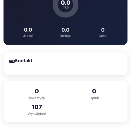
0.0
/ 5.0
0.0
0.0
0
Jakość
Obsługa
Opinii
Kontakt
0
0
Inwestycji
Opinii
107
Wyświetleń