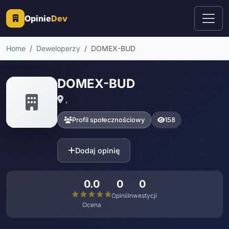
Opinie
Dev
Home
Deweloperzy
DOMEX-BUD
DOMEX-BUD
,
Profil społecznościowy
158
Dodaj opinię
0.0
0
0
Opinii
Inwestycji
Ocena