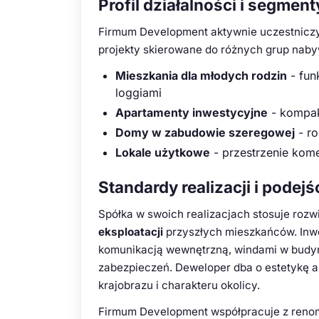
Profil działalności i segmen
Firmum Development aktywnie uczestniczy
projekty skierowane do różnych grup naby
Mieszkania dla młodych rodzin
- fun
loggiami
Apartamenty inwestycyjne
- kompak
Domy w zabudowie szeregowej
- ro
Lokale użytkowe
- przestrzenie kom
Standardy realizacji i pode
Spółka w swoich realizacjach stosuje roz
eksploatacji
przyszłych mieszkańców. Inwe
komunikacją wewnętrzną, windami w budy
zabezpieczeń. Deweloper dba o estetykę ar
krajobrazu i charakteru okolicy.
Firmum Development współpracuje z ren