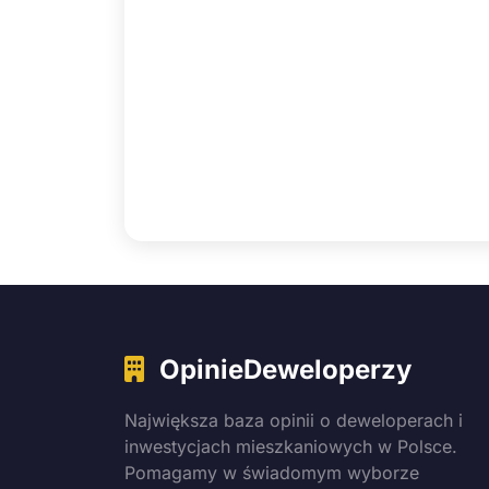
OpinieDeweloperzy
Największa baza opinii o deweloperach i
inwestycjach mieszkaniowych w Polsce.
Pomagamy w świadomym wyborze