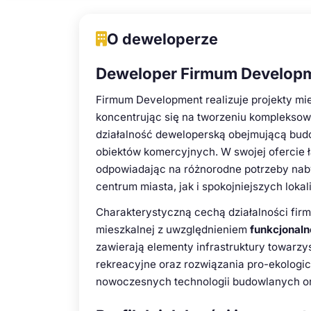
O deweloperze
Deweloper Firmum Developme
Firmum Development realizuje projekty m
koncentrując się na tworzeniu komplekso
działalność deweloperską obejmującą bu
obiektów komercyjnych. W swojej ofercie ł
odpowiadając na różnorodne potrzeby na
centrum miasta, jak i spokojniejszych lokal
Charakterystyczną cechą działalności firm
mieszkalnej z uwzględnieniem
funkcjonalno
zawierają elementy infrastruktury towarzys
rekreacyjne oraz rozwiązania pro-ekologi
nowoczesnych technologii budowlanych ora