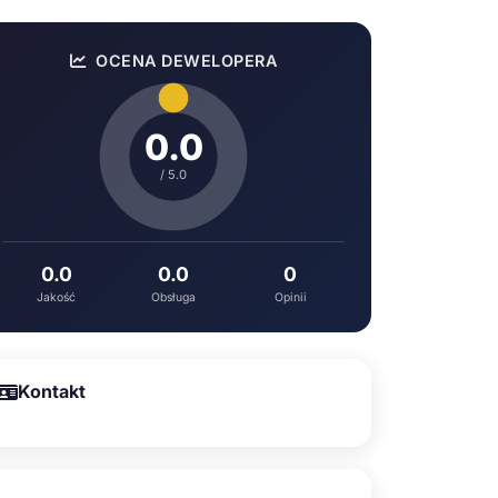
OCENA DEWELOPERA
0.0
/ 5.0
0.0
0.0
0
Jakość
Obsługa
Opinii
Kontakt