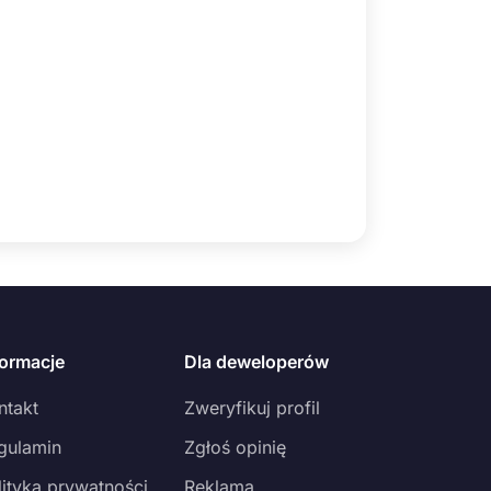
formacje
Dla deweloperów
ntakt
Zweryfikuj profil
gulamin
Zgłoś opinię
lityka prywatności
Reklama