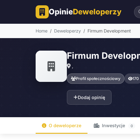
Opinie
Deweloperzy
Home
Deweloperzy
Firmum Development
Firmum Develop
,
Profil społecznościowy
170
Dodaj opinię
O deweloperze
Inwestycje
0