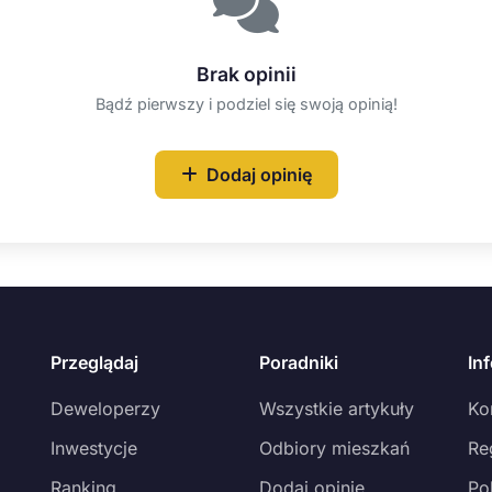
Brak opinii
Bądź pierwszy i podziel się swoją opinią!
Dodaj opinię
Przeglądaj
Poradniki
In
Deweloperzy
Wszystkie artykuły
Ko
Inwestycje
Odbiory mieszkań
Re
Ranking
Dodaj opinię
Po