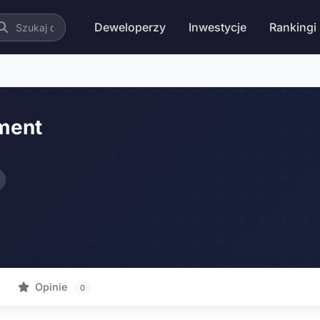
Deweloperzy
Inwestycje
Rankingi
ment
Opinie
0