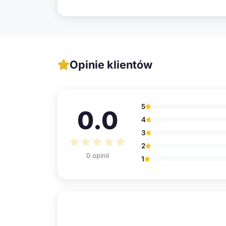
Opinie klientów
5
0.0
4
3
2
0 opinii
1