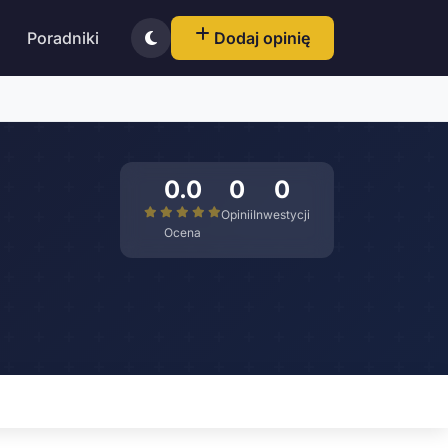
Poradniki
Dodaj opinię
0.0
0
0
Opinii
Inwestycji
Ocena