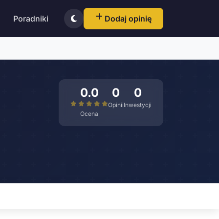
Poradniki
Dodaj opinię
0.0
0
0
Opinii
Inwestycji
Ocena