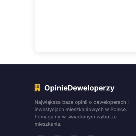
OpinieDeweloperzy
Największa baza opinii o deweloperach i
inwestycjach mieszkaniowych w Polsce.
Pomagamy w świadomym wyborze
mieszkania.