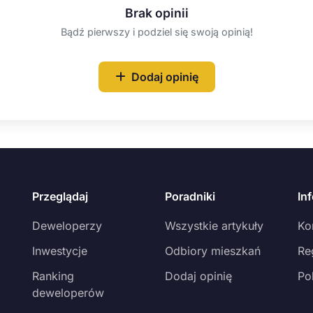
Brak opinii
Bądź pierwszy i podziel się swoją opinią!
Dodaj opinię
Przeglądaj
Poradniki
In
Deweloperzy
Wszystkie artykuły
Ko
Inwestycje
Odbiory mieszkań
Re
Ranking
Dodaj opinię
Po
deweloperów