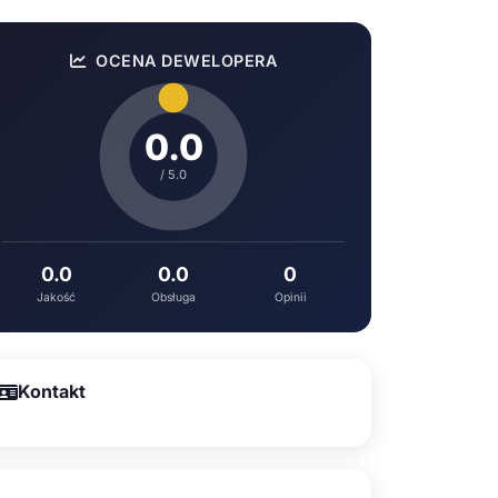
OCENA DEWELOPERA
0.0
/ 5.0
0.0
0.0
0
Jakość
Obsługa
Opinii
Kontakt