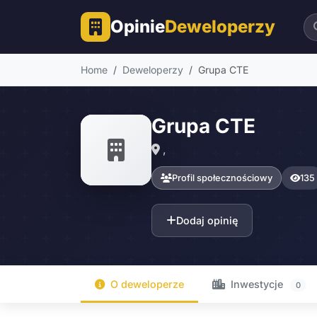
Opinie
Deweloperzy
Home
Deweloperzy
Grupa CTE
Grupa CTE
,
Profil społecznościowy
135
Dodaj opinię
O deweloperze
Inwestycje
0