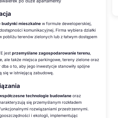
kawalerek po duże apartamenty
zacja
e budynki mieszkalne
w formule deweloperskiej,
 dostępności komunikacyjnej. Firma wybiera działki
w pobliżu terenów zielonych lub z łatwym dostępem
E jest
przemyślane zagospodarowanie terenu
,
e, ale także miejsca parkingowe, tereny zielone oraz
 dba o to, aby jego inwestycje stanowiły spójne
ą się w istniejącą zabudowę.
iązania
współczesne technologie budowlane
oraz
charakteryzują się przemyślanym rozkładem
funkcjonalnymi rozwiązaniami przestrzennymi.
ooszczędności i ekologii, implementując