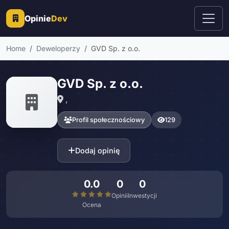
Opinie
Dev
Home
Deweloperzy
GVD Sp. z o.o.
GVD Sp. z o.o.
,
Profil społecznościowy
129
Dodaj opinię
0.0
0
0
Opinii
Inwestycji
Ocena