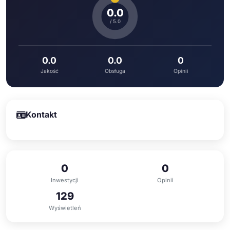
0.0
/ 5.0
0.0
0.0
0
Jakość
Obsługa
Opinii
Kontakt
0
0
Inwestycji
Opinii
129
Wyświetleń