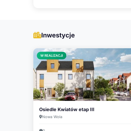
Inwestycje
W REALIZACJI
Osiedle Kwiatów etap III
Nowa Wola
0