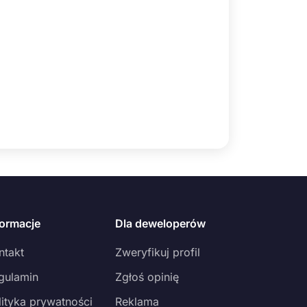
formacje
Dla deweloperów
ntakt
Zweryfikuj profil
gulamin
Zgłoś opinię
lityka prywatności
Reklama