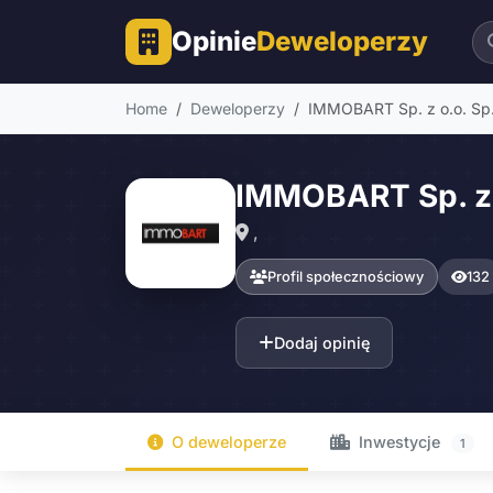
Opinie
Deweloperzy
Home
Deweloperzy
IMMOBART Sp. z o.o. Sp.
IMMOBART Sp. z o
,
Profil społecznościowy
132
Dodaj opinię
O deweloperze
Inwestycje
1