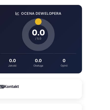
OCENA DEWELOPERA
0.0
/ 5.0
0.0
0.0
0
Jakość
Obsługa
Opinii
Kontakt