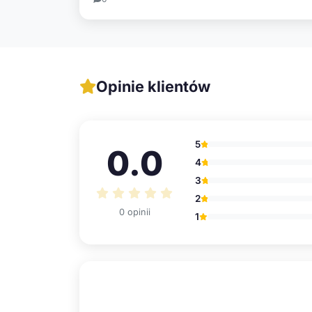
Opinie klientów
5
0.0
4
3
2
0 opinii
1