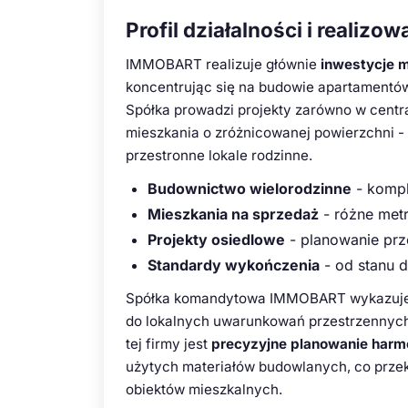
Profil działalności i realizo
IMMOBART realizuje głównie
inwestycje 
koncentrując się na budowie apartamentó
Spółka prowadzi projekty zarówno w centrac
mieszkania o zróżnicowanej powierzchni 
przestronne lokale rodzinne.
Budownictwo wielorodzinne
- kompl
Mieszkania na sprzedaż
- różne met
Projekty osiedlowe
- planowanie prze
Standardy wykończenia
- od stanu 
Spółka komandytowa IMMOBART wykazuje s
do lokalnych uwarunkowań przestrzennych
tej firmy jest
precyzyjne planowanie harm
użytych materiałów budowlanych, co przek
obiektów mieszkalnych.