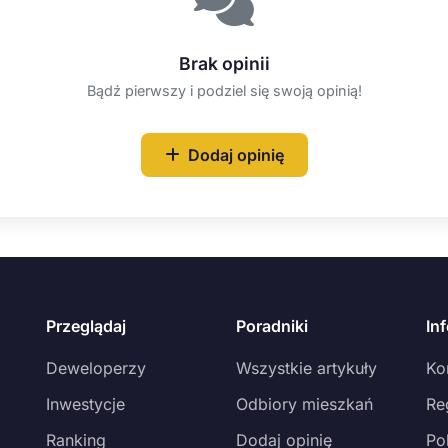
Brak opinii
Bądź pierwszy i podziel się swoją opinią!
Dodaj opinię
Przeglądaj
Poradniki
In
Deweloperzy
Wszystkie artykuły
Ko
Inwestycje
Odbiory mieszkań
Re
Ranking
Dodaj opinię
Po