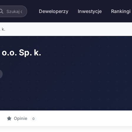
Deweloperzy
Inwestycje
Rankingi
 k.
.o. Sp. k.
Opinie
0