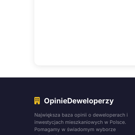
OpinieDeweloperzy
Największa baza opinii o deweloperach i
inwestycjach mieszkaniowych w Polsce.
Pomagamy w świadomym wyborze