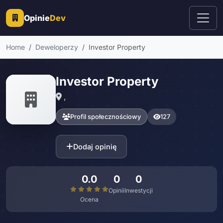
Opinie
Dev
Home
Deweloperzy
Investor Property
Investor Property
,
Profil społecznościowy
127
Dodaj opinię
0.0
0
0
Opinii
Inwestycji
Ocena