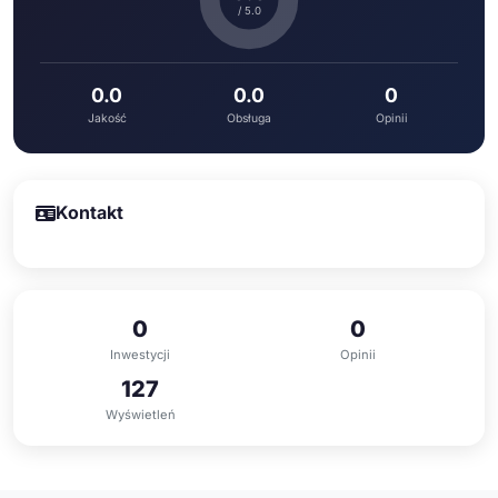
/ 5.0
0.0
0.0
0
Jakość
Obsługa
Opinii
Kontakt
0
0
Inwestycji
Opinii
127
Wyświetleń