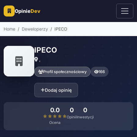
Opinie
Dev
Home
Deweloperzy
IPECO
IPECO
,
Profil społecznościowy
166
Dodaj opinię
0.0
0
0
Opinii
Inwestycji
Ocena