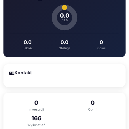
0.0
/ 5.0
0.0
0.0
0
Jakość
Obsługa
Opinii
Kontakt
0
0
Inwestycji
Opinii
166
Wyświetleń