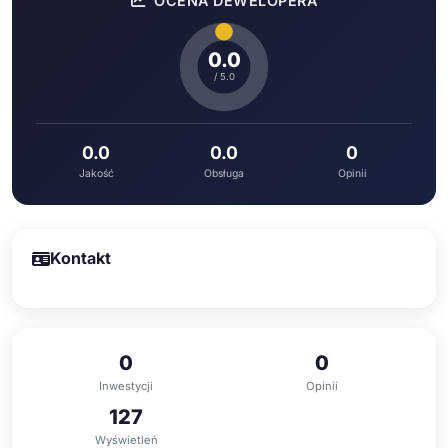
OCENA DEWELOPERA
0.0
/ 5.0
0.0
0.0
0
Jakość
Obsługa
Opinii
Kontakt
0
0
Inwestycji
Opinii
127
Wyświetleń