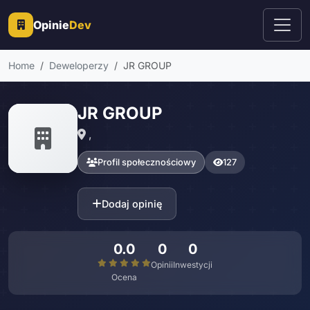
Opinie
Dev
Home
Deweloperzy
JR GROUP
JR GROUP
,
Profil społecznościowy
127
Dodaj opinię
0.0
0
0
Opinii
Inwestycji
Ocena