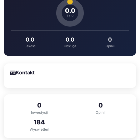
0.0
/ 5.0
0.0
0.0
0
Jakość
Obsługa
Opinii
Kontakt
0
0
Inwestycji
Opinii
184
Wyświetleń