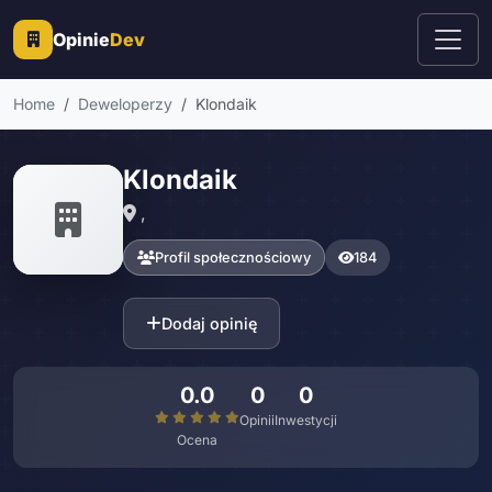
Opinie
Dev
Home
Deweloperzy
Klondaik
Klondaik
,
Profil społecznościowy
184
Dodaj opinię
0.0
0
0
Opinii
Inwestycji
Ocena