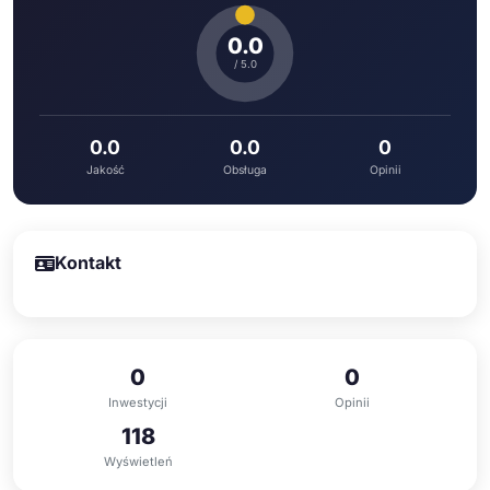
0.0
/ 5.0
0.0
0.0
0
Jakość
Obsługa
Opinii
Kontakt
0
0
Inwestycji
Opinii
118
Wyświetleń