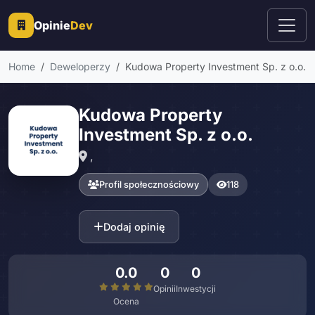
Opinie
Dev
Home
Deweloperzy
Kudowa Property Investment Sp. z o.o.
Kudowa Property
Investment Sp. z o.o.
,
Profil społecznościowy
118
Dodaj opinię
0.0
0
0
Opinii
Inwestycji
Ocena