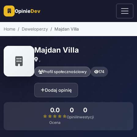
Opinie
Dev
Home
Deweloperzy
Majdan Villa
Majdan Villa
,
Profil społecznościowy
174
Dodaj opinię
0.0
0
0
Opinii
Inwestycji
Ocena