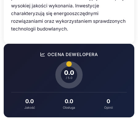
wysokiej jakości wykonania. Inwestycje
charakteryzują się energooszczędnymi
rozwiązaniami oraz wykorzystaniem sprawdzonych
technologii budowlanych.
OCENA DEWELOPERA
0.0
/ 5.0
0.0
0.0
0
Jakość
Obsługa
Opinii