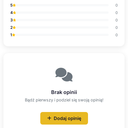
5
0
4
0
3
0
2
0
1
0
Brak opinii
Bądź pierwszy i podziel się swoją opinią!
Dodaj opinię