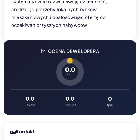
systematycznie rozwija swoją działalność,
analizując potrzeby lokalnych rynków
mieszkaniowych i dostosowując ofertę do
oczekiwań przyszłych nabywców.
OCENA DEWELOPERA
0.0
/ 5.0
0.0
0.0
0
Jakość
Obsługa
Opinii
Kontakt