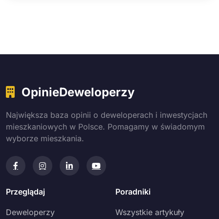
OpinieDeweloperzy
Największa baza opinii o deweloperach i inwestycjach
mieszkaniowych w Polsce. Pomagamy w świadomym
wyborze mieszkania.
Przeglądaj
Poradniki
Deweloperzy
Wszystkie artykuły