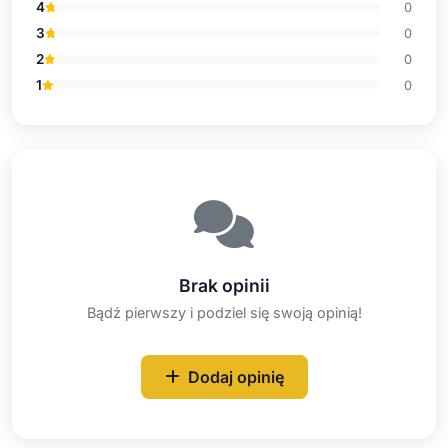
4
0
3
0
2
0
1
0
Brak opinii
Bądź pierwszy i podziel się swoją opinią!
Dodaj opinię