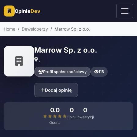
Opinie
Dev
Home
Deweloperzy
Marrow Sp. z o.o.
Marrow Sp. z o.o.
,
Profil społecznościowy
118
Dodaj opinię
0.0
0
0
Opinii
Inwestycji
Ocena