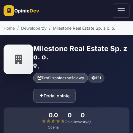
Opinie
Dev
Home
Deweloperzy
Milestone Real Estate Sp. z o. o.
Milestone Real Estate Sp. z
o. o.
,
Profil społecznościowy
121
Dodaj opinię
0.0
0
0
Opinii
Inwestycji
Ocena