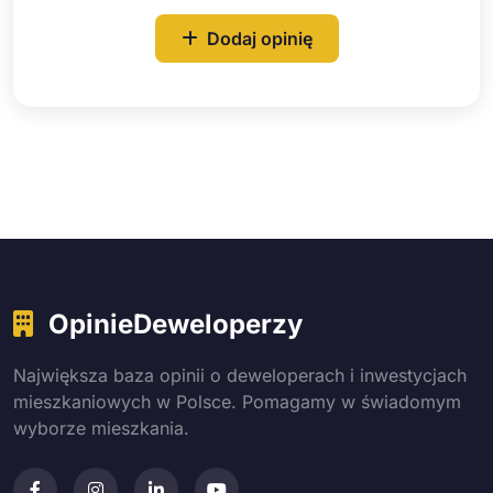
Dodaj opinię
OpinieDeweloperzy
Największa baza opinii o deweloperach i inwestycjach
mieszkaniowych w Polsce. Pomagamy w świadomym
wyborze mieszkania.