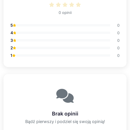
0 opinii
5
0
4
0
3
0
2
0
1
0
Brak opinii
Bądź pierwszy i podziel się swoją opinią!