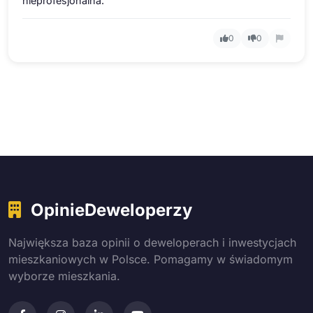
nieprofesjonalna.
0
0
OpinieDeweloperzy
Największa baza opinii o deweloperach i inwestycjach
mieszkaniowych w Polsce. Pomagamy w świadomym
wyborze mieszkania.