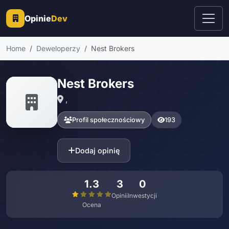
Opinie
Dev
Home
Deweloperzy
Nest Brokers
Nest Brokers
,
Profil społecznościowy
193
Dodaj opinię
1.3
3
0
Opinii
Inwestycji
Ocena