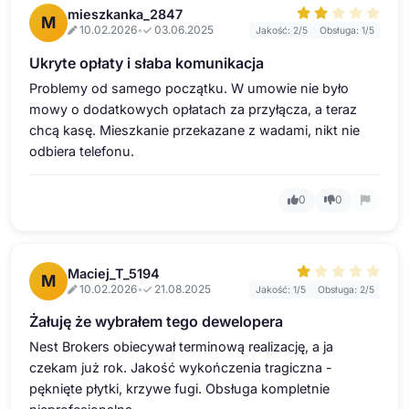
mieszkanka_2847
M
10.02.2026
•
03.06.2025
Jakość: 2/5
Obsługa: 1/5
Ukryte opłaty i słaba komunikacja
Problemy od samego początku. W umowie nie było
mowy o dodatkowych opłatach za przyłącza, a teraz
chcą kasę. Mieszkanie przekazane z wadami, nikt nie
odbiera telefonu.
0
0
Maciej_T_5194
M
10.02.2026
•
21.08.2025
Jakość: 1/5
Obsługa: 2/5
Żałuję że wybrałem tego dewelopera
Nest Brokers obiecywał terminową realizację, a ja
czekam już rok. Jakość wykończenia tragiczna -
pęknięte płytki, krzywe fugi. Obsługa kompletnie