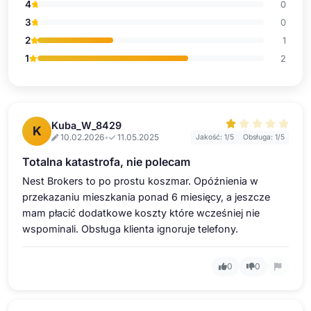
4
0
3
0
2
1
1
2
Kuba_W_8429
K
10.02.2026
•
11.05.2025
Jakość: 1/5
Obsługa: 1/5
Totalna katastrofa, nie polecam
Nest Brokers to po prostu koszmar. Opóźnienia w
przekazaniu mieszkania ponad 6 miesięcy, a jeszcze
mam płacić dodatkowe koszty które wcześniej nie
wspominali. Obsługa klienta ignoruje telefony.
0
0