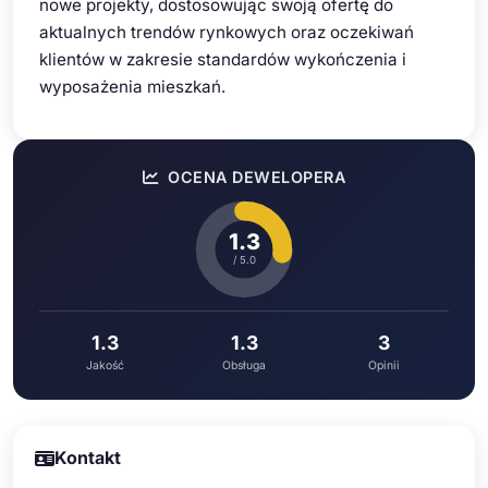
nowe projekty, dostosowując swoją ofertę do
aktualnych trendów rynkowych oraz oczekiwań
klientów w zakresie standardów wykończenia i
wyposażenia mieszkań.
OCENA DEWELOPERA
1.3
/ 5.0
1.3
1.3
3
Jakość
Obsługa
Opinii
Kontakt