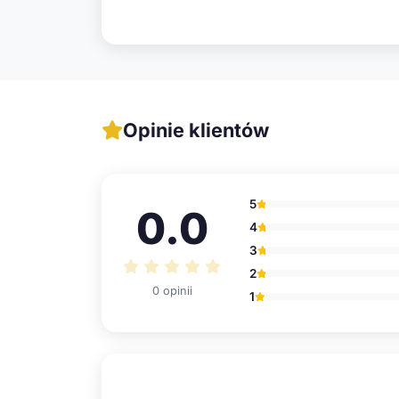
Opinie klientów
5
0.0
4
3
2
0 opinii
1