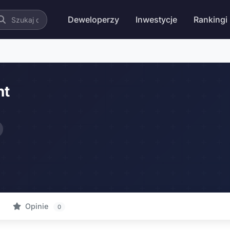
Deweloperzy
Inwestycje
Rankingi
nt
Opinie
0