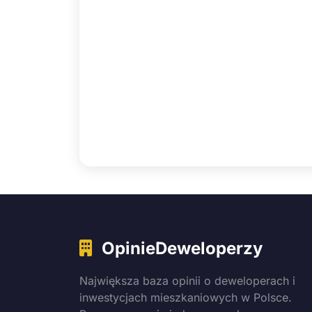
OpinieDeweloperzy
Największa baza opinii o deweloperach i
inwestycjach mieszkaniowych w Polsce.