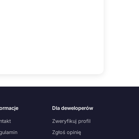
formacje
Dla deweloperów
ntakt
Zweryfikuj profil
gulamin
Zgłoś opinię