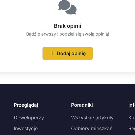
Brak opinii
Bądź pierwszy i podziel się swoją opinią!
Dodaj opinię
Przeglądaj
Poradniki
In
Deweloperzy
Wszystkie artykuły
Ko
Inwestycje
Odbiory mieszkań
Re