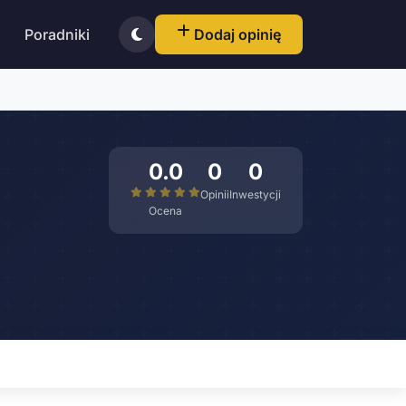
Poradniki
Dodaj opinię
0.0
0
0
Opinii
Inwestycji
Ocena