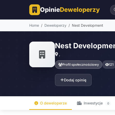
Opinie
Deweloperzy
Home
Deweloperzy
Nest Development
Nest Developme
,
Profil społecznościowy
121
Dodaj opinię
O deweloperze
Inwestycje
0