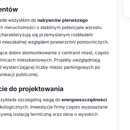
lientów
zede wszystkim do
nabywców pierwszego
h nieruchomości o stabilnym potencjale wzrostu
y charakteryzują się przemyślanym rozkładem
ni mieszkalnej względem powierzchni pomocniczych.
jące dobre skomunikowanie z centrami miast, często
elnicach mieszkaniowych. Projekty uwzględniają
 wystarczającej liczby miejsc parkingowych po
nikacji publicznej.
ście do projektowania
przykłada szczególną wagę do
energooszczędności
kologicznych. Inwestycje firmy często wyposażane
ywną izolację termiczną oraz okna o wysokich