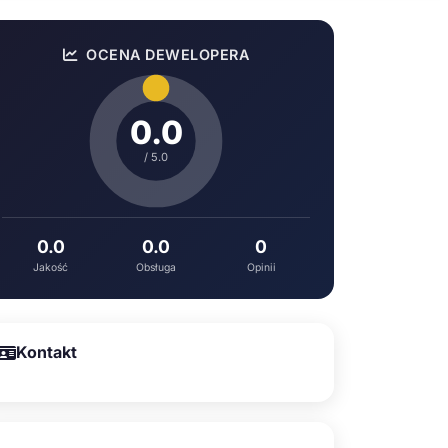
OCENA DEWELOPERA
0.0
/ 5.0
0.0
0.0
0
Jakość
Obsługa
Opinii
Kontakt