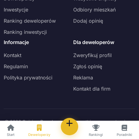
Inwestycje
Odbiory mieszkań
Ranking deweloperów
Dodaj opinię
Ranking inwestycji
Informacje
Dla deweloperów
Kontakt
Zweryfikuj profil
Regulamin
Zgłoś opinię
Polityka prywatności
Reklama
Kontakt dla firm
© 2026 Opinie o Deweloperach. Wszystkie prawa zastrzeżone.
Powered by
MG HOLDING
- 7777 International
Start
Deweloperzy
Rankingi
Poradniki