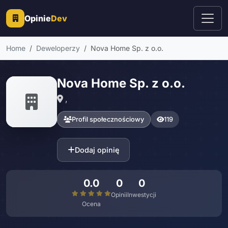
Opinie
Dev
Home
Deweloperzy
Nova Home Sp. z o.o.
Nova Home Sp. z o.o.
,
Profil społecznościowy
119
Dodaj opinię
0.0
0
0
Opinii
Inwestycji
Ocena