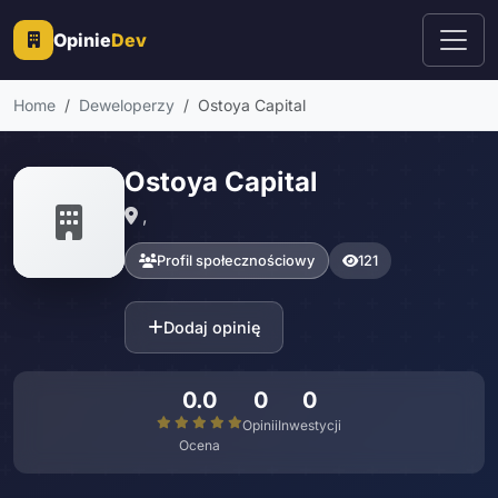
Opinie
Dev
Home
Deweloperzy
Ostoya Capital
Ostoya Capital
,
Profil społecznościowy
121
Dodaj opinię
0.0
0
0
Opinii
Inwestycji
Ocena