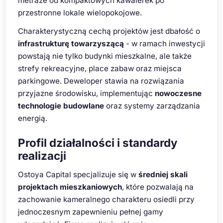
metraże od kompaktowych kawalerek po
przestronne lokale wielopokojowe.
Charakterystyczną cechą projektów jest dbałość o
infrastrukturę towarzyszącą
- w ramach inwestycji
powstają nie tylko budynki mieszkalne, ale także
strefy rekreacyjne, place zabaw oraz miejsca
parkingowe. Deweloper stawia na rozwiązania
przyjazne środowisku, implementując
nowoczesne
technologie budowlane
oraz systemy zarządzania
energią.
Profil działalności i standardy
realizacji
Ostoya Capital specjalizuje się w
średniej skali
projektach mieszkaniowych
, które pozwalają na
zachowanie kameralnego charakteru osiedli przy
jednoczesnym zapewnieniu pełnej gamy