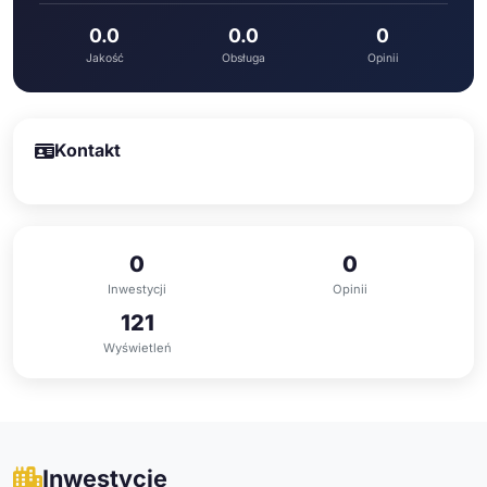
0.0
0.0
0
Jakość
Obsługa
Opinii
Kontakt
0
0
Inwestycji
Opinii
121
Wyświetleń
Inwestycje