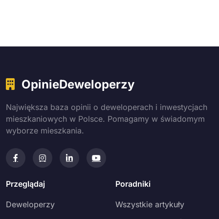
OpinieDeweloperzy
Największa baza opinii o deweloperach i inwestycjach
mieszkaniowych w Polsce. Pomagamy w świadomym
wyborze mieszkania.
Przeglądaj
Poradniki
Deweloperzy
Wszystkie artykuły