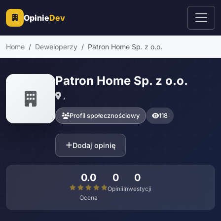
Opinie
Dev
Home
Deweloperzy
Patron Home Sp. z o.o.
Patron Home Sp. z o.o.
,
Profil społecznościowy
118
Dodaj opinię
0.0
0
0
Opinii
Inwestycji
Ocena