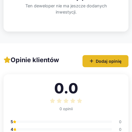
Ten deweloper nie ma jeszcze dodanych
inwestycji.
Opinie klientów
Dodaj opinię
0.0
0 opinii
5
0
4
0