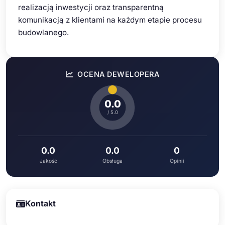
realizacją inwestycji oraz transparentną
komunikacją z klientami na każdym etapie procesu
budowlanego.
OCENA DEWELOPERA
0.0
/ 5.0
0.0
0.0
0
Jakość
Obsługa
Opinii
Kontakt