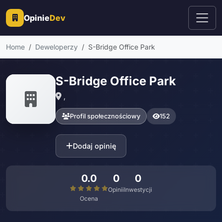
Opinie
Dev
Home
Deweloperzy
S-Bridge Office Park
S-Bridge Office Park
,
Profil społecznościowy
152
Dodaj opinię
0.0
0
0
Opinii
Inwestycji
Ocena