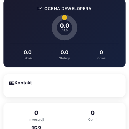
OCENA DEWELOPERA
0.0
/ 5.0
0.0
0.0
0
Jakość
Obsługa
Opinii
Kontakt
0
0
Inwestycji
Opinii
152