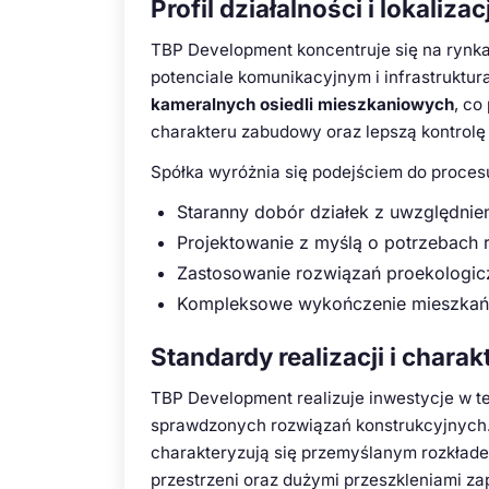
Profil działalności i lokalizac
TBP Development koncentruje się na rynka
potenciale komunikacyjnym i infrastruktur
kameralnych osiedli mieszkaniowych
, co
charakteru zabudowy oraz lepszą kontrolę
Spółka wyróżnia się podejściem do proces
Staranny dobór działek z uwzględnie
Projektowanie z myślą o potrzebach
Zastosowanie rozwiązań proekologi
Kompleksowe wykończenie mieszkań 
Standardy realizacji i chara
TBP Development realizuje inwestycje w t
sprawdzonych rozwiązań konstrukcyjnych
charakteryzują się przemyślanym rozkła
przestrzeni oraz dużymi przeszkleniami za