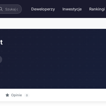
Deweloperzy
Inwestycje
Rankingi
t
Opinie
0