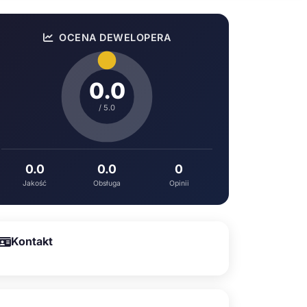
OCENA DEWELOPERA
0.0
/ 5.0
0.0
0.0
0
Jakość
Obsługa
Opinii
Kontakt