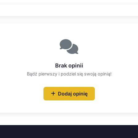
Brak opinii
Bądź pierwszy i podziel się swoją opinią!
Dodaj opinię