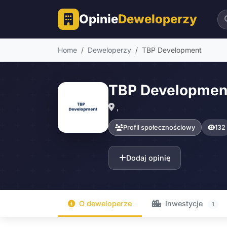
Opinie
Deweloperzy
Home
Deweloperzy
TBP Development
TBP Developmen
,
Profil społecznościowy
132
Dodaj opinię
O deweloperze
Inwestycje
1