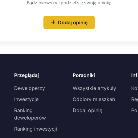
Bądź pierwszy i podziel się swoją opinią!
Dodaj opinię
Przeglądaj
Poradniki
In
Deweloperzy
Wszystkie artykuły
Ko
Inwestycje
Odbiory mieszkań
Re
Ranking
Dodaj opinię
Po
deweloperów
Ranking inwestycji