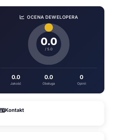
OCENA DEWELOPERA
0.0
/ 5.0
0.0
0.0
0
Jakość
Obsługa
Opinii
Kontakt