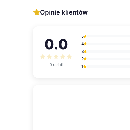
Opinie klientów
5
0.0
4
3
2
0 opinii
1