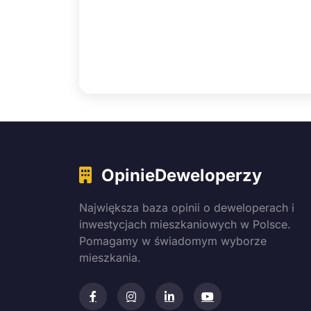
OpinieDeweloperzy
Największa baza opinii o deweloperach i
inwestycjach mieszkaniowych w Polsce.
Pomagamy w świadomym wyborze
mieszkania.