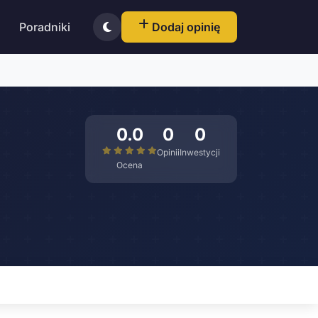
Poradniki
Dodaj opinię
0.0
0
0
Opinii
Inwestycji
Ocena