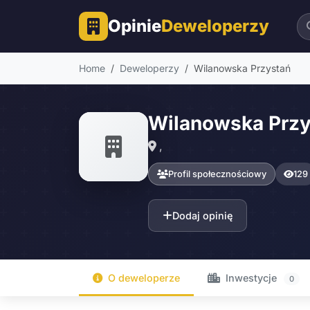
Opinie
Deweloperzy
Home
Deweloperzy
Wilanowska Przystań
Wilanowska Przy
,
Profil społecznościowy
129
Dodaj opinię
O deweloperze
Inwestycje
0