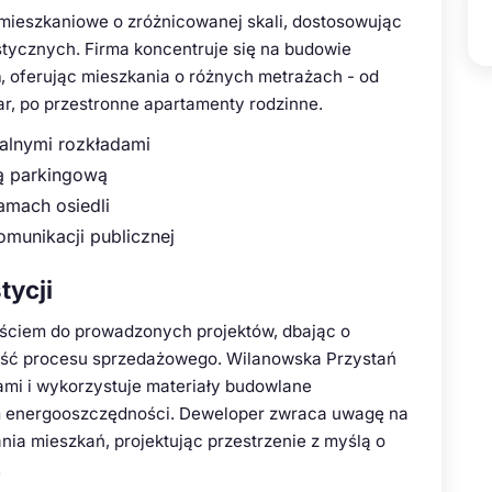
 mieszkaniowe o zróżnicowanej skali, dostosowując
stycznych. Firma koncentruje się na budowie
h
, oferując mieszkania o różnych metrażach - od
ar, po przestronne apartamenty rodzinne.
alnymi rozkładami
rą parkingową
amach osiedli
munikacji publicznej
tycji
ściem do prowadzonych projektów, dbając o
ość procesu sprzedażowego. Wilanowska Przystań
i i wykorzystuje materiały budowlane
 energooszczędności. Deweloper zwraca uwagę na
ia mieszkań, projektując przestrzenie z myślą o
.