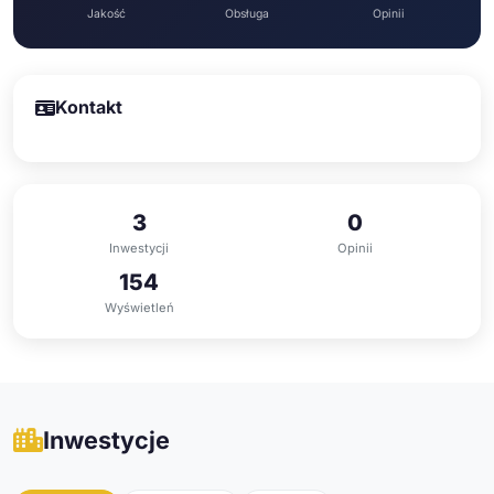
Jakość
Obsługa
Opinii
Kontakt
3
0
Inwestycji
Opinii
154
Wyświetleń
Inwestycje