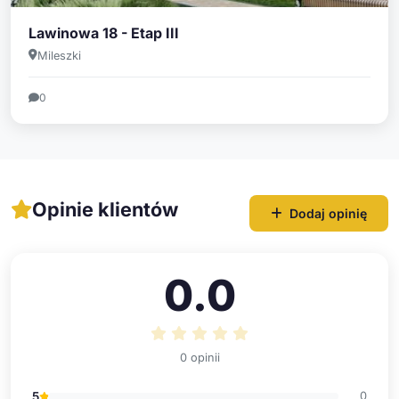
Lawinowa 18 - Etap III
Mileszki
0
Opinie klientów
Dodaj opinię
0.0
0 opinii
5
0