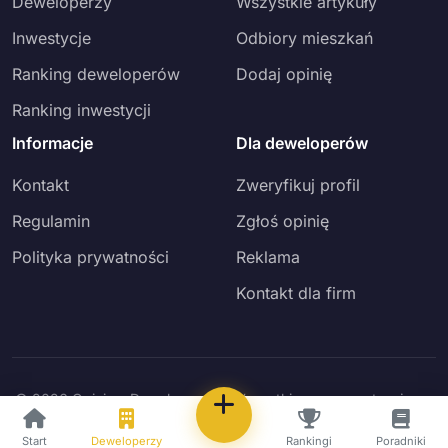
Deweloperzy
Wszystkie artykuły
Inwestycje
Odbiory mieszkań
Ranking deweloperów
Dodaj opinię
Ranking inwestycji
Informacje
Dla deweloperów
Kontakt
Zweryfikuj profil
Regulamin
Zgłoś opinię
Polityka prywatności
Reklama
Kontakt dla firm
© 2026 Opinie o Deweloperach. Wszystkie prawa zastrzeżone.
Powered by
MG HOLDING
- 7777 International
Start
Deweloperzy
Rankingi
Poradniki