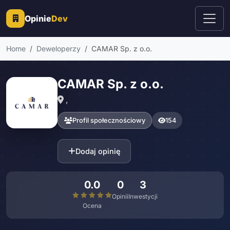
Opinie
Dev
Home
Deweloperzy
CAMAR Sp. z o.o.
CAMAR Sp. z o.o.
,
Profil społecznościowy
154
Dodaj opinię
0.0
0
3
Opinii
Inwestycji
Ocena