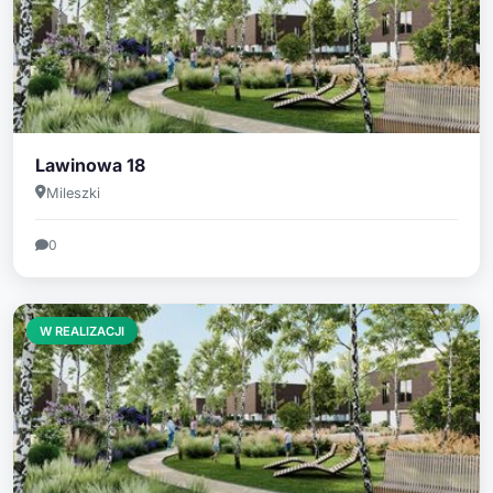
Lawinowa 18
Mileszki
0
W REALIZACJI