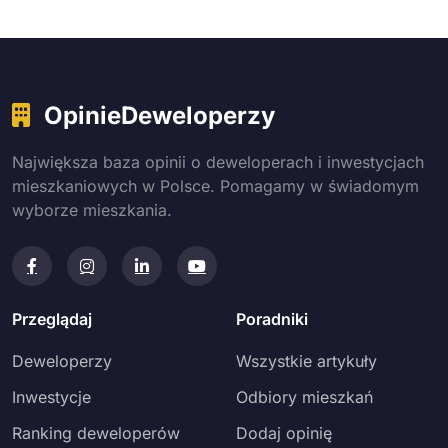
OpinieDeweloperzy
Największa baza opinii o deweloperach i inwestycjach
mieszkaniowych w Polsce. Pomagamy w świadomym
wyborze mieszkania.
Przeglądaj
Poradniki
Deweloperzy
Wszystkie artykuły
Inwestycje
Odbiory mieszkań
Ranking deweloperów
Dodaj opinię