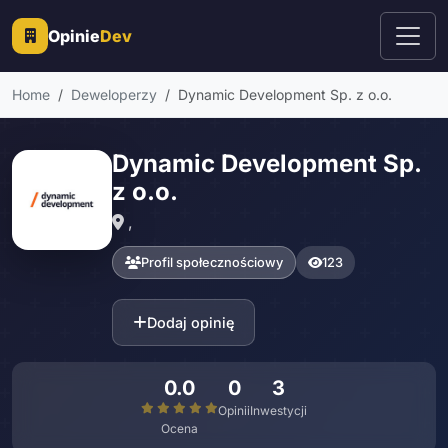
Opinie
Dev
Home
Deweloperzy
Dynamic Development Sp. z o.o.
Dynamic Development Sp.
z o.o.
,
Profil społecznościowy
123
Dodaj opinię
0.0
0
3
Opinii
Inwestycji
Ocena