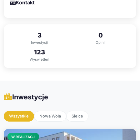
Kontakt
3
0
Inwestycji
Opinii
123
Wyświetleń
Inwestycje
Wszystkie
Nowa Wola
Sielce
W REALIZACJI