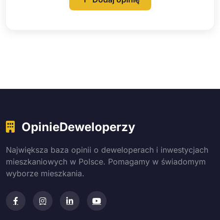
OpinieDeweloperzy
Największa baza opinii o deweloperach i inwestycjach
mieszkaniowych w Polsce. Pomagamy w świadomym
wyborze mieszkania.