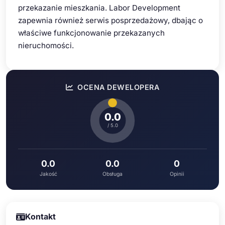
przekazanie mieszkania. Labor Development
zapewnia również serwis posprzedażowy, dbając o
właściwe funkcjonowanie przekazanych
nieruchomości.
OCENA DEWELOPERA
0.0
/ 5.0
0.0
0.0
0
Jakość
Obsługa
Opinii
Kontakt