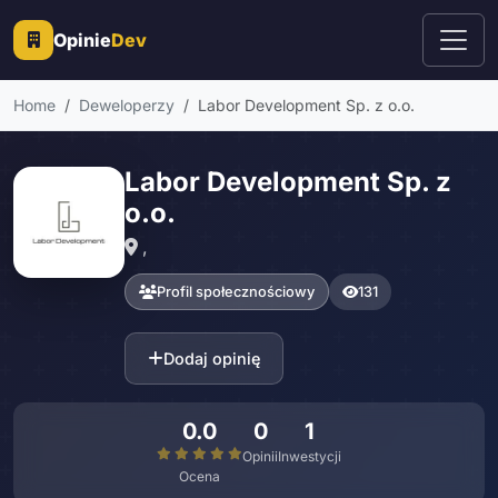
Opinie
Dev
Home
Deweloperzy
Labor Development Sp. z o.o.
Labor Development Sp. z
o.o.
,
Profil społecznościowy
131
Dodaj opinię
0.0
0
1
Opinii
Inwestycji
Ocena