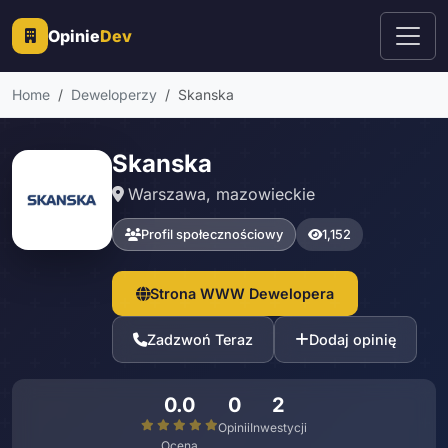
Opinie
Dev
Home
Deweloperzy
Skanska
Skanska
Warszawa, mazowieckie
Profil społecznościowy
1,152
Strona WWW Dewelopera
Zadzwoń Teraz
Dodaj opinię
0.0
0
2
Opinii
Inwestycji
Ocena