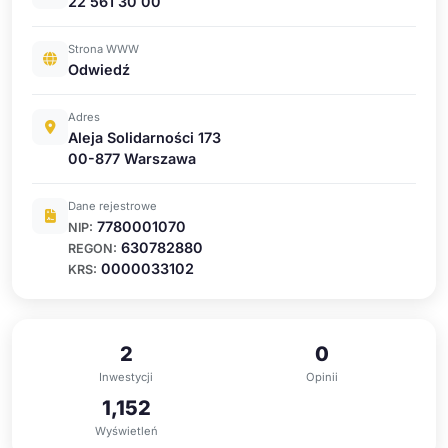
22 561 30 00
Strona WWW
Odwiedź
Adres
Aleja Solidarności 173
00-877 Warszawa
Dane rejestrowe
7780001070
NIP:
630782880
REGON:
0000033102
KRS:
2
0
Inwestycji
Opinii
1,152
Wyświetleń