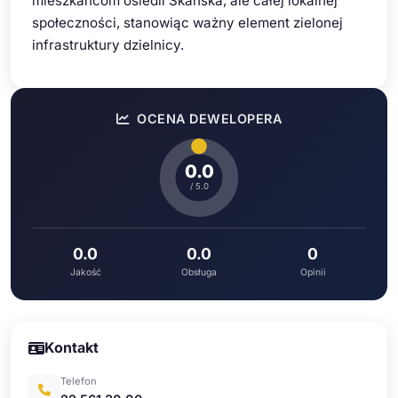
mieszkańcom osiedli Skanska, ale całej lokalnej
społeczności, stanowiąc ważny element zielonej
infrastruktury dzielnicy.
OCENA DEWELOPERA
0.0
/ 5.0
0.0
0.0
0
Jakość
Obsługa
Opinii
Kontakt
Telefon