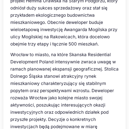
projekt Hemma Orawska na Starym Podgórzu, który
odniósł duży sukces sprzedażowy oraz stał się
przykładem ekologicznego budownictwa
mieszkaniowego. Obecnie deweloper buduje
wieloetapową inwestycję Awangarda Mogilska przy
ulicy Mogilskiej na Rakowicach, która docelowo
obejmie trzy etapy i łącznie 500 mieszkań.
Wrocław to miasto, na które Skanska Residential
Development Poland intensywnie zwraca uwagę w
ramach planowanej ekspansji geograficznej. Stolica
Dolnego Śląska stanowi atrakcyjny rynek
mieszkaniowy charakteryzujący się stabilnym
popytem oraz perspektywami wzrostu. Deweloper
rozważa Wrocław jako kolejne miasto swojej
aktywności, poszukując interesujących okazji
inwestycyjnych oraz odpowiednich działek pod
przyszłe projekty. Decyzje o konkretnych
inwestycjach będą podejmowane w miarę