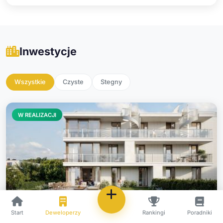
Inwestycje
Wszystkie
Czyste
Stegny
W REALIZACJI
Jaśminowy Mokotów etap VI
Start
Deweloperzy
Rankingi
Poradniki
Stegny